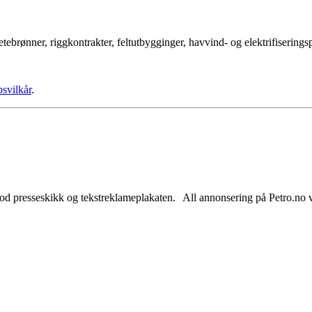
tebrønner, riggkontrakter, feltutbygginger, havvind- og elektrifisering
psvilkår
.
od presseskikk og tekstreklameplakaten. All annonsering på Petro.no vil