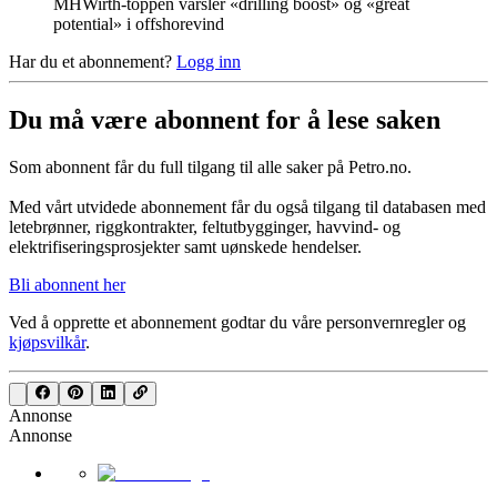
MHWirth-toppen varsler «drilling boost» og «great
potential» i offshorevind
Har du et abonnement?
Logg inn
Du må være abonnent for å lese saken
Som abonnent får du full tilgang til alle saker på Petro.no.
Med vårt utvidede abonnement får du også tilgang til databasen med
letebrønner, riggkontrakter, feltutbygginger, havvind- og
elektrifiseringsprosjekter samt uønskede hendelser.
Bli abonnent her
Ved å opprette et abonnement godtar du våre
personvernregler
og
kjøpsvilkår
.
Annonse
Annonse