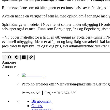
Rammeavtalene som nå blir signert er en fortsettelse av et femårig sama
Avtalen hadde en varighet på fem år, med opsjon om å forlenge med yt
Spirit Energy er medeier i Nova-feltet som er under utbygging i Nord
selskapet også er med. Funn som Bergknapp, Iris og Fogelberg, sistne
– Vi jobber målrettet for å få til en utbygging av Fogelberg-funnet i N
eventuell utbygging. Ideen er at åpent og langsiktig samarbeid skal løn
prosjekter til høy kvalitet og riktig pris, sier administrerende direkt
Annonse
Annonse
Petro.no arbeider etter Vær varsom-plakatens regler for g
Petro.no AS ⎮ Org.nr: 918 674 659
Bli abonnent
Om oss