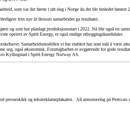
rbeid, som var det første i sitt slag i Norge da det ble innledet høsten 
terligere fem nye år dersom samarbeidet ga resultater.
sjøen og som har planlagt produksjonsstart i 2022. Nå blir også en sam
vnte operert av Spirit Energy, er også mulige utbyggingskandidater.
orskehavet. Samarbeidsmodellen vi har etablert har som mål å være attrak
ne seg, også økonomisk. Forutsigbarhet er avgjørende for gode resultater.
ør Gro Kyllingstad i Spirit Energy Norway AS.
od presseskikk og tekstreklameplakaten. All annonsering på Petro.no vil