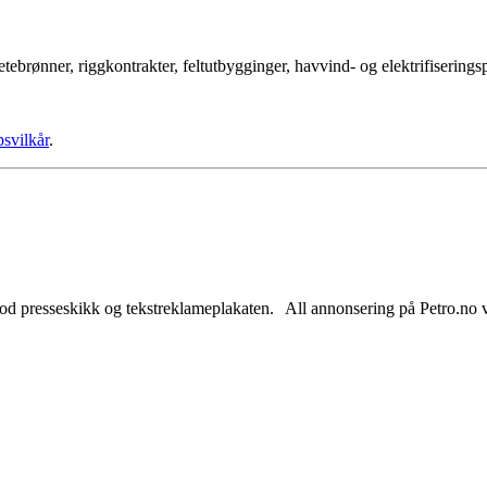
tebrønner, riggkontrakter, feltutbygginger, havvind- og elektrifisering
psvilkår
.
od presseskikk og tekstreklameplakaten. All annonsering på Petro.no vil