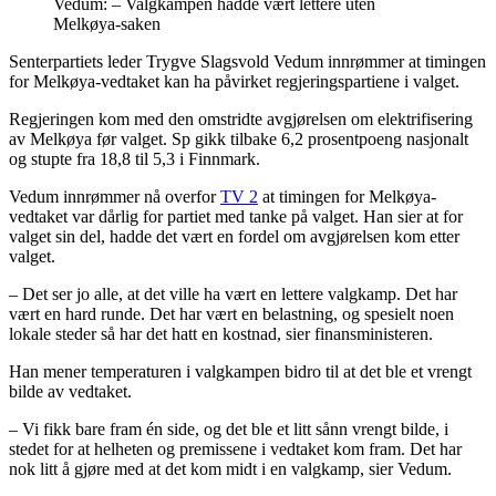
Vedum: – Valgkampen hadde vært lettere uten
Melkøya-saken
Senterpartiets leder Trygve Slagsvold Vedum innrømmer at timingen
for Melkøya-vedtaket kan ha påvirket regjeringspartiene i valget.
Regjeringen kom med den omstridte avgjørelsen om elektrifisering
av Melkøya før valget. Sp gikk tilbake 6,2 prosentpoeng nasjonalt
og stupte fra 18,8 til 5,3 i Finnmark.
Vedum innrømmer nå overfor
TV 2
at timingen for Melkøya-
vedtaket var dårlig for partiet med tanke på valget. Han sier at for
valget sin del, hadde det vært en fordel om avgjørelsen kom etter
valget.
– Det ser jo alle, at det ville ha vært en lettere valgkamp. Det har
vært en hard runde. Det har vært en belastning, og spesielt noen
lokale steder så har det hatt en kostnad, sier finansministeren.
Han mener temperaturen i valgkampen bidro til at det ble et vrengt
bilde av vedtaket.
– Vi fikk bare fram én side, og det ble et litt sånn vrengt bilde, i
stedet for at helheten og premissene i vedtaket kom fram. Det har
nok litt å gjøre med at det kom midt i en valgkamp, sier Vedum.