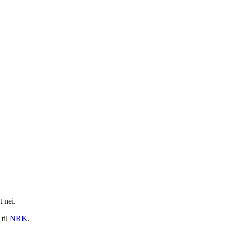
 nei.
 til
NRK
.