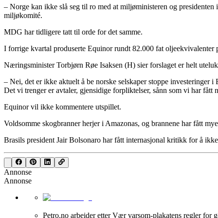
– Norge kan ikke slå seg til ro med at miljøministeren og presidenten
miljøkomité.
MDG har tidligere tatt til orde for det samme.
I forrige kvartal produserte Equinor rundt 82.000 fat oljeekvivalenter p
Næringsminister Torbjørn Røe Isaksen (H) sier forslaget er helt uteluk
– Nei, det er ikke aktuelt å be norske selskaper stoppe investeringer i 
Det vi trenger er avtaler, gjensidige forpliktelser, sånn som vi har fått n
Equinor vil ikke kommentere utspillet.
Voldsomme skogbranner herjer i Amazonas, og brannene har fått mye
Brasils president Jair Bolsonaro har fått internasjonal kritikk for å i
Annonse
Annonse
Petro.no arbeider etter Vær varsom-plakatens regler for g