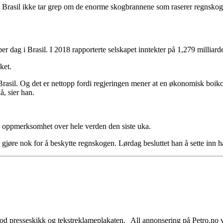
 i Brasil ikke tar grep om de enorme skogbrannene som raserer regnskog
er dag i Brasil. I 2018 rapporterte selskapet inntekter på 1,279 milliarder
ket.
Brasil. Og det er nettopp fordi regjeringen mener at en økonomisk boikott
å, sier han.
 oppmerksomhet over hele verden den siste uka.
kke gjøre nok for å beskytte regnskogen. Lørdag besluttet han å sette in
od presseskikk og tekstreklameplakaten. All annonsering på Petro.no vil