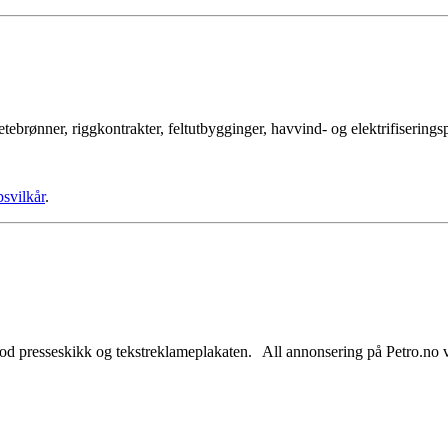
tebrønner, riggkontrakter, feltutbygginger, havvind- og elektrifisering
psvilkår
.
od presseskikk og tekstreklameplakaten. All annonsering på Petro.no vil