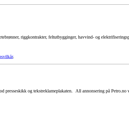
tebrønner, riggkontrakter, feltutbygginger, havvind- og elektrifisering
psvilkår
.
od presseskikk og tekstreklameplakaten. All annonsering på Petro.no vil