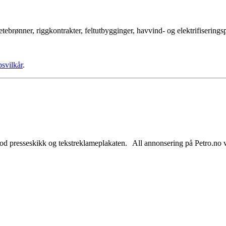
tebrønner, riggkontrakter, feltutbygginger, havvind- og elektrifisering
psvilkår
.
od presseskikk og tekstreklameplakaten. All annonsering på Petro.no vil