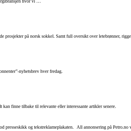
nergibransjen hvor vi …
e prosjekter på norsk sokkel. Samt full oversikt over letebrønner, rigge
abonnenter”-nyhetsbrev hver fredag.
 kan finne tilbake til relevante eller interessante artikler senere.
od presseskikk og tekstreklameplakaten. All annonsering på Petro.no vil