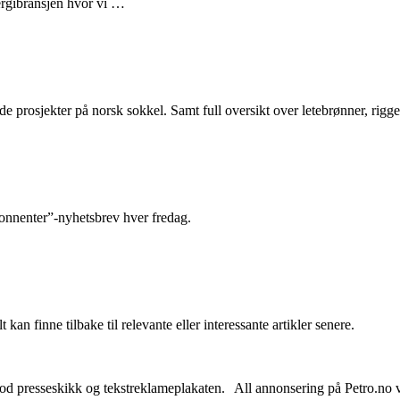
nergibransjen hvor vi …
e prosjekter på norsk sokkel. Samt full oversikt over letebrønner, rigge
abonnenter”-nyhetsbrev hver fredag.
 kan finne tilbake til relevante eller interessante artikler senere.
od presseskikk og tekstreklameplakaten. All annonsering på Petro.no vil