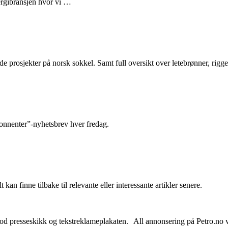
nergibransjen hvor vi …
e prosjekter på norsk sokkel. Samt full oversikt over letebrønner, rigge
abonnenter”-nyhetsbrev hver fredag.
 kan finne tilbake til relevante eller interessante artikler senere.
od presseskikk og tekstreklameplakaten. All annonsering på Petro.no vil