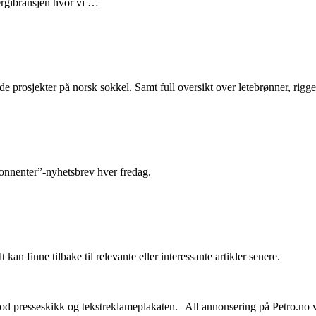
nergibransjen hvor vi …
e prosjekter på norsk sokkel. Samt full oversikt over letebrønner, rigge
abonnenter”-nyhetsbrev hver fredag.
 kan finne tilbake til relevante eller interessante artikler senere.
od presseskikk og tekstreklameplakaten. All annonsering på Petro.no vil