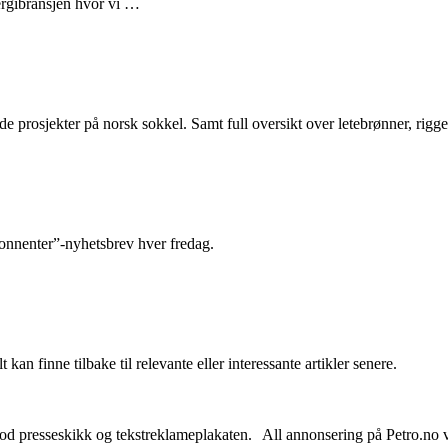
nergibransjen hvor vi …
e prosjekter på norsk sokkel. Samt full oversikt over letebrønner, rigge
abonnenter”-nyhetsbrev hver fredag.
 kan finne tilbake til relevante eller interessante artikler senere.
od presseskikk og tekstreklameplakaten. All annonsering på Petro.no vil