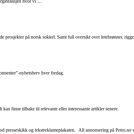
nergibransjen hvor vi …
e prosjekter på norsk sokkel. Samt full oversikt over letebrønner, rigge
abonnenter”-nyhetsbrev hver fredag.
 kan finne tilbake til relevante eller interessante artikler senere.
od presseskikk og tekstreklameplakaten. All annonsering på Petro.no vil