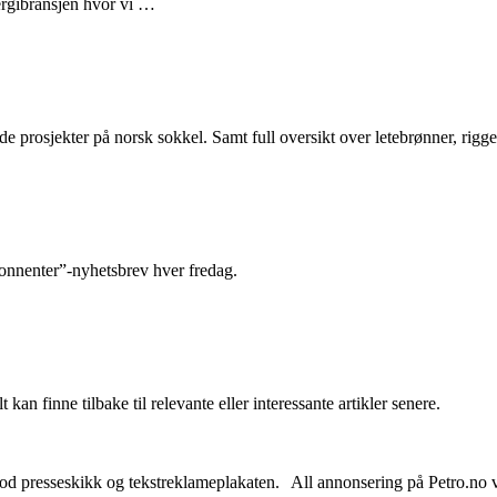
nergibransjen hvor vi …
e prosjekter på norsk sokkel. Samt full oversikt over letebrønner, rigge
abonnenter”-nyhetsbrev hver fredag.
 kan finne tilbake til relevante eller interessante artikler senere.
od presseskikk og tekstreklameplakaten. All annonsering på Petro.no vil