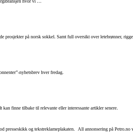
nergibransjen hvor vi …
e prosjekter på norsk sokkel. Samt full oversikt over letebrønner, rigge
abonnenter”-nyhetsbrev hver fredag.
 kan finne tilbake til relevante eller interessante artikler senere.
od presseskikk og tekstreklameplakaten. All annonsering på Petro.no vil