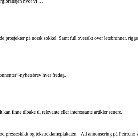
nergibransjen hvor vi …
e prosjekter på norsk sokkel. Samt full oversikt over letebrønner, rigge
abonnenter”-nyhetsbrev hver fredag.
 kan finne tilbake til relevante eller interessante artikler senere.
od presseskikk og tekstreklameplakaten. All annonsering på Petro.no vil