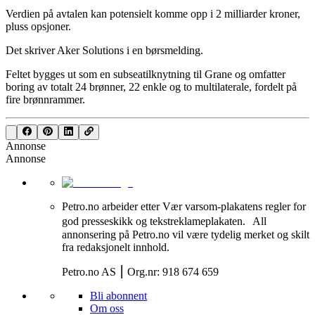
Verdien på avtalen kan potensielt komme opp i 2 milliarder kroner,
pluss opsjoner.
Det skriver Aker Solutions i en børsmelding.
Feltet bygges ut som en subseatilknytning til Grane og omfatter
boring av totalt 24 brønner, 22 enkle og to multilaterale, fordelt på
fire brønnrammer.
Annonse
Annonse
Petro.no arbeider etter Vær varsom-plakatens regler for
god presseskikk og tekstreklameplakaten. All
annonsering på Petro.no vil være tydelig merket og skilt
fra redaksjonelt innhold.
Petro.no AS ⎮ Org.nr: 918 674 659
Bli abonnent
Om oss