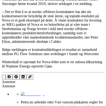
Stavanger første kvartal 2019, skriver selskapet i en melding.
– Det er flott å se at norske offshore-kontraktører har økt sin
konkurranseevne betydelig de siste årene, og topside-modulen på
Nova er et godt eksempel på dette. Å vinne kontrakten for levering
av MEG-pakker til Nova er en bekreftelse på at våre team i
Storbritannia og Norge leverer i tråd med norske offshore-
kontraktørers produktivitetsforbedringer, samtidig som vi
opprettholder våre markedsledende kvalitetsstandarder, sier Peter
Elton, administrerende direktør i Calder.
Ifølge meldingen er kontraktstildelingen et resultat av samarbeid
mellom PG Flow Solutions sine avdelinger i Sande og Worcester.
Wintershall er operatør for Nova-feltet som er en subsea-tilknytning
til Neptune Energy-opererte Gjøa.
Annonse
Annonse
Petro.no arbeider etter Vær varsom-plakatens regler for