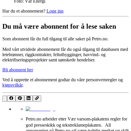
Foto: Vår Energi
Har du et abonnement?
Logg inn
Du må være abonnent for å lese saken
Som abonnent får du full tilgang til alle saker på Petro.no.
Med vårt utvidede abonnement får du også tilgang til databasen med
letebrønner, riggkontrakter, feltutbygginger, havvind- og
elektrifiseringsprosjekter samt uønskede hendelser.
Bli abonnent her
Ved å opprette et abonnement godtar du våre
personvernregler
og
kjøpsvilkår
.
Petro.no arbeider etter Vær varsom-plakatens regler for
god presseskikk og tekstreklameplakaten. All
annonsering på Petro.no vil være tydelig merket og skilt