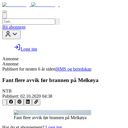
Bli abonnent
Logg inn
Annonse
Annonse
Publisert for
nesten 6 år siden
|
HMS og beredskap
Fant flere avvik før brannen på Melkøya
NTB
Publisert:
02.10.2020 04:38
Fant flere avvik før brannen på Melkøya
Har du et abonnement?
Logg inn